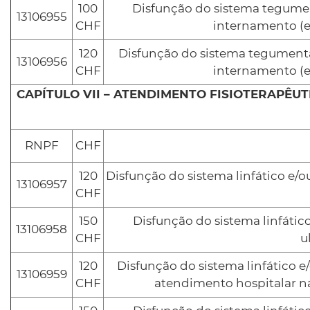
100
Disfunção do sistema tegumen
13106955
CHF
internamento (
120
Disfunção do sistema tegumenta
13106956
CHF
internamento (
CAPÍTULO VII – ATENDIMENTO FISIOTERAPÊU
RNPF
CHF
120
Disfunção do sistema linfático e/
13106957
CHF
150
Disfunção do sistema linfátic
13106958
CHF
u
120
Disfunção do sistema linfático 
13106959
CHF
atendimento hospitalar n