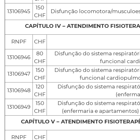
150
13106945
Disfunção locomotora/musculoes
CHF
RNPF
CHF
80
Disfunção do sistema respiratór
13106946
CHF
funcional car
150
Disfunção do sistema respiratór
13106947
CHF
funcional cardiopulm
120
Disfunção do sistema respirat
13106948
CHF
(enferma
150
Disfunção do sistema respirat
13106949
CHF
(enfermaria e apartamentos) 
RNPF
CHF