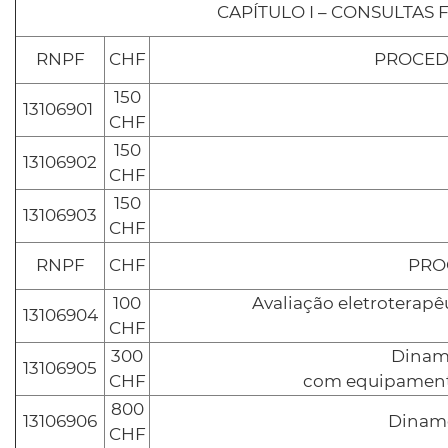
CAPÍTULO I – CONSULTAS 
RNPF
CHF
PROCEDI
150
13106901
CHF
150
13106902
CHF
150
13106903
CHF
RNPF
CHF
PRO
100
Avaliação eletroterapê
13106904
CHF
300
Dinamo
13106905
CHF
com equipament
800
13106906
Dinamo
CHF