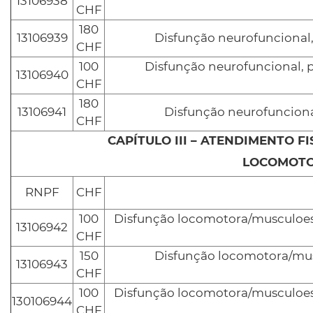
13106938
CHF
180
13106939
Disfunção neurofuncional
CHF
100
Disfunção neurofuncional, 
13106940
CHF
180
13106941
Disfunção neurofuncion
CHF
CAPÍTULO III – ATENDIMENTO 
LOCOMOTO
RNPF
CHF
100
Disfunção locomotora/musculoes
13106942
CHF
150
Disfunção locomotora/mus
13106943
CHF
100
Disfunção locomotora/musculoes
130106944
CHF