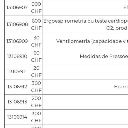
900
13106907
E
CHF
600
Ergoespirometria ou teste cardio
13106908
CHF
O2, prod
30
13106909
Ventilometria (capacidade vit
CHF
60
13106910
Medidas de Pressões
CHF
20
13106911
CHF
300
13106912
Exame
CHF
200
13106913
CHF
300
13106914
CHF