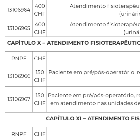
400
Atendimento fisioterapêut
13106964
CHF
(urinár
400
Atendimento fisioterapêut
13106965
CHF
(urin
RNPF
CHF
150
Paciente em pré/pós-operatório, r
13106966
CHF
150
Paciente em pré/pós-operatório, re
13106967
CHF
em atendimento nas unidades de
RNPF
CHF