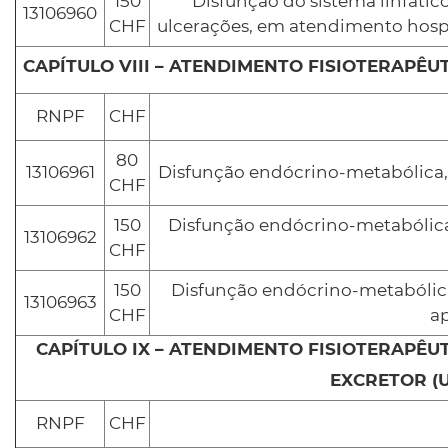
150
Disfunção do sistema linfátic
13106960
CHF
ulcerações, em atendimento hosp
RNPF
CHF
80
13106961
Disfunção endócrino-metabólica
CHF
150
Disfunção endócrino-metabólica,
13106962
CHF
150
Disfunção endócrino-metabólic
13106963
CHF
a
CAPÍTULO IX – ATENDIMENTO FISIOTERAPÊU
EXCRETOR (
RNPF
CHF