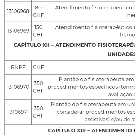
80
Atendimento fisioterapêutico
13106968
CHF
he
150
Atendimento fisioterapêutico
13106969
CHF
hemod
CAPÍTULO XII – ATENDIMENTO FISIOTERAPÊ
UNIDADES
RNPF
CHF
Plantão do fisioterapeuta em 
350
13106970
procedimentos específicos (termote
CHF
avaliação 
Plantão do fisioterapeuta em u
350
13106971
considerar procedimentos espec
CHF
assistivas) e/ou de 