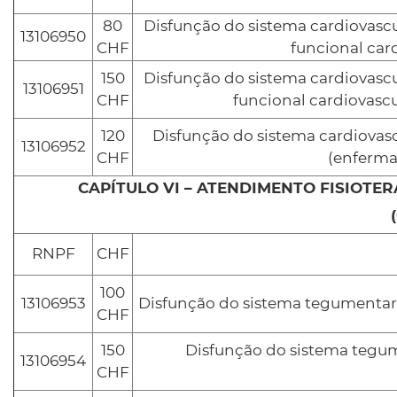
80
Disfunção do sistema cardiovascu
13106950
CHF
funcional ca
150
Disfunção do sistema cardiovascu
13106951
CHF
funcional cardiovasc
120
Disfunção do sistema cardiovas
13106952
CHF
(enferma
CAPÍTULO VI – ATENDIMENTO FISIOTE
RNPF
CHF
100
13106953
Disfunção do sistema tegumentar
CHF
150
Disfunção do sistema tegum
13106954
CHF