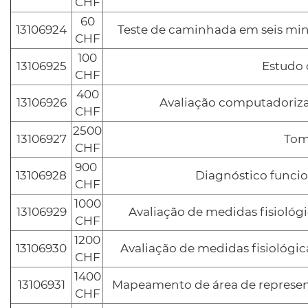
CHF
60
13106924
Teste de caminhada em seis minu
CHF
100
13106925
Estudo 
CHF
400
13106926
Avaliação computadorizad
CHF
2500
13106927
Tom
CHF
900
13106928
Diagnóstico funcion
CHF
1000
13106929
Avaliação de medidas fisiológ
CHF
1200
13106930
Avaliação de medidas fisiológi
CHF
1400
13106931
Mapeamento de área de represen
CHF