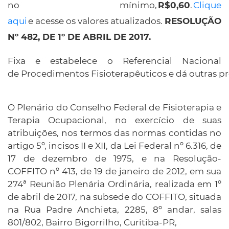
no mínimo,
.
Clique
aqui
e acesse os valores atualizados.
RESOLUÇÃO
Nº 482, DE 1º DE ABRIL DE 2017.
Fixa e estabelece o Referencial Nacional
de Procedimentos Fisioterapêuticos e dá outras p
O Plenário do Conselho Federal de Fisioterapia e
Terapia Ocupacional, no exercício de suas
atribuições, nos termos das normas contidas no
artigo 5º, incisos II e XII, da Lei Federal nº 6.316, de
17 de dezembro de 1975, e na Resolução-
COFFITO nº 413, de 19 de janeiro de 2012, em sua
274ª Reunião Plenária Ordinária, realizada em 1º
de abril de 2017, na subsede do COFFITO, situada
na Rua Padre Anchieta, 2285, 8º andar, salas
801/802, Bairro Bigorrilho, Curitiba-PR,