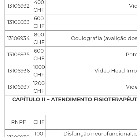
400
13106932
Vi
CHF
600
13106933
CHF
800
13106934
Oculografia (avalição do
CHF
600
13106935
Pote
CHF
1000
13106936
Video Head Impu
CHF
1200
13106937
Vid
CHF
CAPÍTULO II – ATENDIMENTO FISIOTERAPÊ
RNPF
CHF
100
Disfunção neurofuncional, 