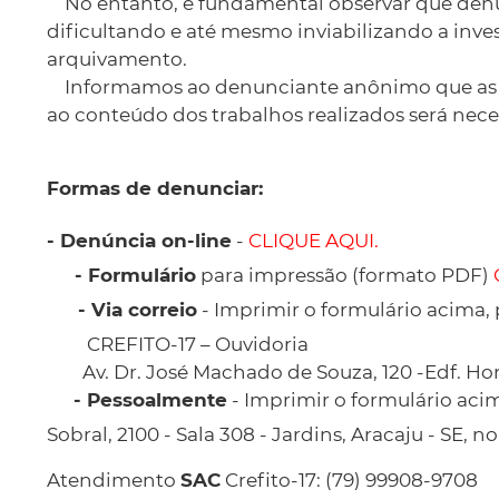
No entanto, é fundamental observar que denún
dificultando e até mesmo inviabilizando a inves
arquivamento.
Informamos ao denunciante anônimo que as den
ao conteúdo dos trabalhos realizados será nece
-
CLIQUE AQUI.
para impressão (formato PDF)
- Imprimir o formulário acima,
CREFITO-17 – Ouvidoria
Av. Dr. José Machado de Souza, 120 -Edf. Horiz
- Imprimir o formulário acim
Sobral, 2100 - Sala 308 - Jardins, Aracaju - SE, n
Atendimento
Crefito-17: (79) 99908-9708