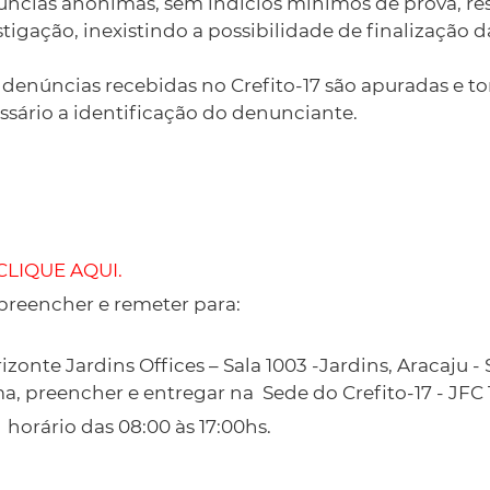
cias anônimas, sem indícios mínimos de prova, resu
tigação, inexistindo a possibilidade de finalização d
úncias recebidas no Crefito-17 são apuradas e to
ssário a identificação do denunciante.
CLIQUE AQUI
.
 preencher e remeter para:
onte Jardins Offices – Sala 1003 -Jardins, Aracaju -
a, preencher e entregar na Sede do Crefito-17 - JFC 
o horário das 08:00 às 17:00hs.