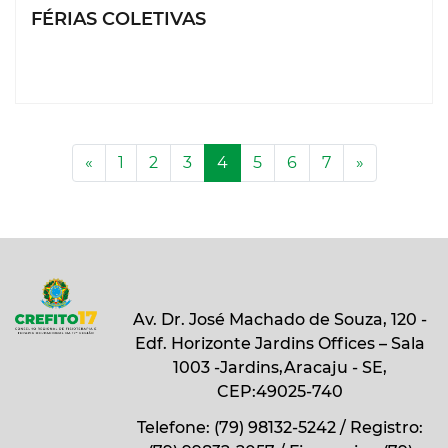
FÉRIAS COLETIVAS
Anterior
(current)
Próxima
«
1
2
3
4
5
6
7
»
Av. Dr. José Machado de Souza, 120 -
Edf. Horizonte Jardins Offices – Sala
1003 -Jardins,Aracaju - SE,
CEP:49025-740
Telefone: (79) 98132-5242 / Registro: